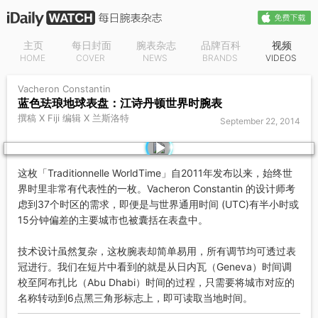
主页
每日封面
腕表杂志
品牌百科
视频
HOME
COVER
NEWS
BRANDS
VIDEOS
Vacheron Constantin
蓝色珐琅地球表盘：江诗丹顿世界时腕表
撰稿 X Fiji 编辑 X 兰斯洛特
September 22, 2014
这枚「Traditionnelle WorldTime」自2011年发布以来，始终世
界时里非常有代表性的一枚。Vacheron Constantin 的设计师考
虑到37个时区的需求，即便是与世界通用时间 (UTC)有半小时或
15分钟偏差的主要城市也被囊括在表盘中。
技术设计虽然复杂，这枚腕表却简单易用，所有调节均可透过表
冠进行。我们在短片中看到的就是从日内瓦（Geneva）时间调
校至阿布扎比（Abu Dhabi）时间的过程，只需要将城市对应的
名称转动到6点黑三角形标志上，即可读取当地时间。