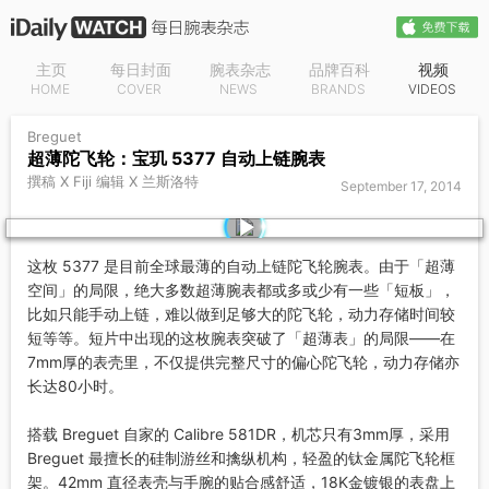
主页
每日封面
腕表杂志
品牌百科
视频
HOME
COVER
NEWS
BRANDS
VIDEOS
Breguet
超薄陀飞轮：宝玑 5377 自动上链腕表
撰稿 X Fiji 编辑 X 兰斯洛特
September 17, 2014
这枚 5377 是目前全球最薄的自动上链陀飞轮腕表。由于「超薄
空间」的局限，绝大多数超薄腕表都或多或少有一些「短板」，
比如只能手动上链，难以做到足够大的陀飞轮，动力存储时间较
短等等。短片中出现的这枚腕表突破了「超薄表」的局限——在
7mm厚的表壳里，不仅提供完整尺寸的偏心陀飞轮，动力存储亦
长达80小时。
搭载 Breguet 自家的 Calibre 581DR，机芯只有3mm厚，采用
Breguet 最擅长的硅制游丝和擒纵机构，轻盈的钛金属陀飞轮框
架。42mm 直径表壳与手腕的贴合感舒适，18K金镀银的表盘上