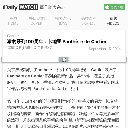
主页
每日封面
腕表杂志
品牌百科
视频
HOME
COVER
NEWS
BRANDS
VIDEOS
Cartier
猎豹系列100周年：卡地亚 Panthère de Cartier
撰稿 X Fiji 编辑 X 兰斯洛特
September 15, 2014
为了庆祝猎豹（Panthère）系列100周年纪念，Cartier 发布了
Panthere de Cartier 系列的最新作品，共56件，覆盖了戒指、
胸针、项链、耳环、手镯五个类别。我们在这部短片中看到的珠
宝作品均出自 Panthère de Cartier 系列。
1914年，Cartier 的设计师受到室内设计中兽皮的启发，以交错
镶嵌的缟玛瑙和钻石来模仿豹纹，于是便有了1914年的第一枚豹
纹图案的腕表。新作中的猎豹拥有奔跑、跃起、伫立等更多丰富
的造型，片头出现豹纹手镯的简单地以缟玛瑙搭配铺镶的无色圆
钻，其设计灵感来自非洲部落。出现在影片末尾的镂空戒指则首