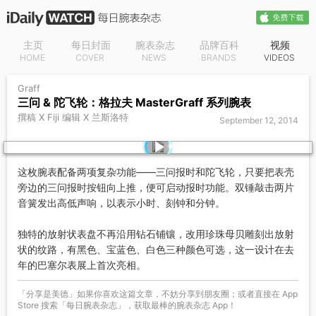
主页
每日封面
腕表杂志
品牌百科
视频
HOME
COVER
NEWS
BRANDS
VIDEOS
Graff
三问 & 陀飞轮：格拉夫 MasterGraff 系列腕表
撰稿 X Fiji 编辑 X 兰斯洛特
September 12, 2014
这枚腕表配备两项复杂功能——三问报时和陀飞轮，只要把表壳
旁边的三问报时按钮向上推，便可启动报时功能。双锤敲击两片
音簧发出高低声响，以表示小时、刻钟和分钟。
独特的放射状表盘不再沿用钻石铺镶，改用珍珠母贝雕刻出放射
状的纹路，有黑色、宝蓝色、白色三种颜色可选，这一设计在去
年的巴塞尔表展上首次亮相。
「分享是美德」如果你喜欢这篇文章，不妨分享到朋友圈；或者直接在 App
Store 搜索「每日腕表杂志」，获取最棒的腕表杂志 App！