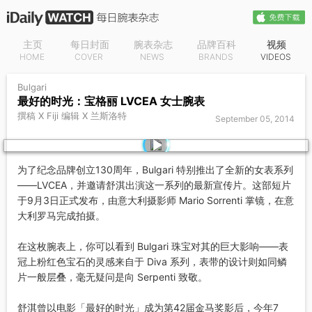
主页
每日封面
腕表杂志
品牌百科
视频
HOME
COVER
NEWS
BRANDS
VIDEOS
Bulgari
最好的时光：宝格丽 LVCEA 女士腕表
撰稿 X Fiji 编辑 X 兰斯洛特
September 05, 2014
为了纪念品牌创立130周年，Bulgari 特别推出了全新的女表系列
——LVCEA，并邀请舒淇出演这一系列的最新宣传片。这部短片
于9月3日正式发布，由意大利摄影师 Mario Sorrenti 掌镜，在意
大利罗马完成拍摄。
在这枚腕表上，你可以看到 Bulgari 珠宝对其的巨大影响——表
冠上粉红色宝石的灵感来自于 Diva 系列，表带的设计则如同鳞
片一般层叠，毫无疑问是向 Serpenti 致敬。
舒淇曾以电影「最好的时光」成为第42届金马奖影后，今年7